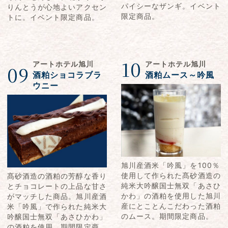
パイシーなザンギ。イベント
りんとうが心地よいアクセン
限定商品。
トに。イベント限定商品。
10
アートホテル旭川
アートホテル旭川
09
酒粕ショコラブラ
酒粕ムース～吟風
ウニー
旭川産酒米「吟風」を100％
使用して作られた髙砂酒造の
髙砂酒造の酒粕の芳醇な香り
純米大吟醸国士無双「あさひ
とチョコレートの上品な甘さ
かわ」の酒粕を使用した旭川
がマッチした商品。旭川産酒
産にとことんこだわった酒粕
米「吟風」で作られた純米大
のムース。期間限定商品。
吟醸国士無双「あさひかわ」
の酒粕を使用。期間限定商