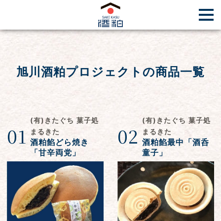
旭川酒粕プロジェクトの商品一覧
(有)きたぐち 菓子処
(有)きたぐち 菓子処
01
02
まるきた
まるきた
酒粕餡どら焼き
酒粕餡最中「酒呑
「甘辛両党」
童子」