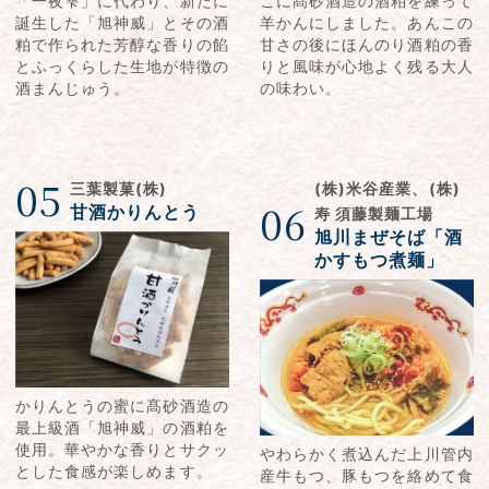
「一夜雫」に代わり、新たに
こに髙砂酒造の酒粕を練って
誕生した「旭神威」とその酒
羊かんにしました。あんこの
粕で作られた芳醇な香りの餡
甘さの後にほんのり酒粕の香
とふっくらした生地が特徴の
りと風味が心地よく残る大人
酒まんじゅう。
の味わい。
05
三葉製菓(株)
(株)米谷産業、(株)
06
甘酒かりんとう
寿 須藤製麺工場
旭川まぜそば「酒
かすもつ煮麺」
かりんとうの蜜に髙砂酒造の
最上級酒「旭神威」の酒粕を
使用。華やかな香りとサクッ
やわらかく煮込んだ上川管内
とした食感が楽しめます。
産牛もつ、豚もつを絡めて食