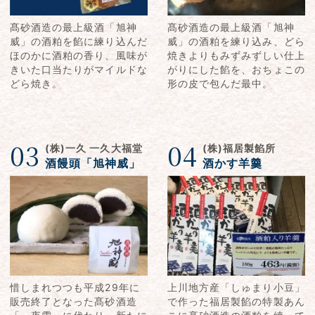
髙砂酒造の最上級酒「旭神
髙砂酒造の最上級酒「旭神
威」の酒粕を餡に練り込んだ
威」の酒粕を練り込み、どら
ほのかに酒粕の香り、風味が
焼きよりもみずみずしい仕上
きいた口当たりがマイルドな
がりにした餡を、おちょこの
どら焼き。
形の皮で包んだ最中。
03
04
(株)一久 一久大福堂
(株)福居製餡所
酒饅頭「旭神威」
酒かす羊羹
惜しまれつつも平成29年に
上川地方産「しゅまり小豆」
販売終了となった髙砂酒造
で作った福居製餡の特製あん