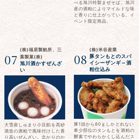
べる旭川特製まぜそば。旭川
産の酒粕によりマイルドな味
と香りに仕上がっている。イ
ベント限定商品。
(株)福居製餡所、三
(株)米谷産業
08
07
豚タンもとのスパ
葉製菓(株)
イシーザンギ～酒
旭川酒かすぜんざ
粕仕込み
い
豚1頭から80ｇしかとれない
大雪産しゅまり小豆餡を髙砂
希少部位のタンもとを酒粕の
酒造の酒粕で風味付けした香
酵素でやわらかくし込んだス
り高いぜんざい。北かりのか